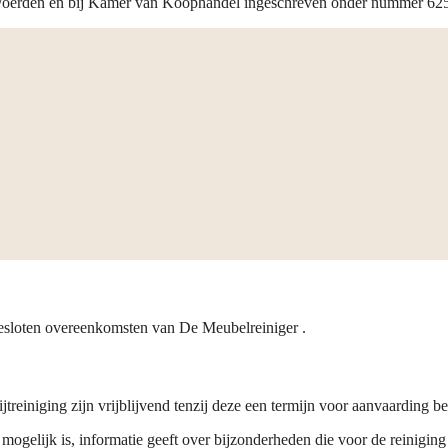
 Woerden en bij Kamer van Koophandel ingeschreven onder nummer 62
gesloten overeenkomsten van De Meubelreiniger .
reiniging zijn vrijblijvend tenzij deze een termijn voor aanvaarding be
mogelijk is, informatie geeft over bijzonderheden die voor de reinigin