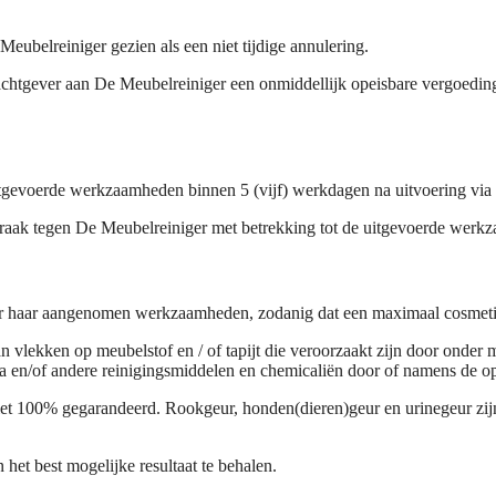
eubelreiniger gezien als een niet tijdige annulering.
 opdrachtgever aan De Meubelreiniger een onmiddellijk opeisbare verg
tgevoerde werkzaamheden binnen 5 (vijf) werkdagen na uitvoering via 
nspraak tegen De Meubelreiniger met betrekking tot de uitgevoerde wer
oor haar aangenomen werkzaamheden, zodanig dat een maximaal cosmetis
 vlekken op meubelstof en / of tapijt die veroorzaakt zijn door onder mee
a en/of andere reinigingsmiddelen en chemicaliën door of namens de o
niet 100% gegarandeerd. Rookgeur, honden(dieren)geur en urinegeur zijn
het best mogelijke resultaat te behalen.