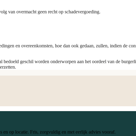
evolg van overmacht geen recht op schadevergoeding.
dingen en overeenkomsten, hoe dan ook gedaan, zullen, indien de contra
 zal bedoeld geschil worden onderworpen aan het oordeel van de burgerli
erzetten.
s en op locatie. Fris, zorgvuldig en met eerlijk advies vooraf.