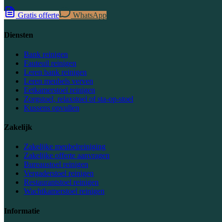
Gratis offerte
WhatsApp
Diensten
Bank reinigen
Fauteuil reinigen
Leren bank reinigen
Leren meubels verven
Eetkamerstoel reinigen
Zorgstoel, relaxstoel of sta-op-stoel
Kussens opvullen
Zakelijk
Zakelijke meubelreiniging
Zakelijke offerte aanvragen
Bureaustoel reinigen
Vergaderstoel reinigen
Restaurantstoel reinigen
Wachtkamerstoel reinigen
Informatie