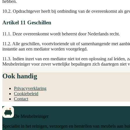
hebben.
10.2. Opdrachtgever heeft bij ontbinding van de overeenkomst als g
Artikel 11 Geschillen
11.1. Deze overeenkomst wordt beheerst door Nederlands recht.
11.2. Alle geschillen, voortvloeiende uit of samenhangende met aanbie
instantie aan een mediator worden voorgelegd.
11.3. Indien inzet van een mediator niet tot een oplossing zal leiden,
Meubelreiniger voor zover wettelijke bepalingen zich daartegen niet v
Ook handig
Privacyverklaring
Cookiebeleid
Contact
De Meubelreiniger
Specialist in het reinigen, verzorgen en herstellen van meubels aan hui