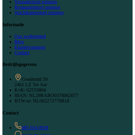
Vergaderstoel reinigen
Restaurantstoel reinigen
Wachtkamerstoel reinigen
Informatie
Ons werkgebied
Blog
Klantervaringen
Contact
Bedrijfsgegevens
Goudsmid 50
2461 LZ Ter Aar
KvK:
62555804
IBAN:
NL29RABO0378062077
BTW-nr:
NL002272770B18
Contact
085 016 0938