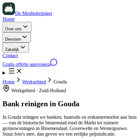
De Meubelreiniger
Home
Over ons
Diensten
Zakelijk
Contact
Gratis offerte aanvragen
Home
Werkgebied
Gouda
Werkgebied ·
Zuid-Holland
Bank reinigen in
Gouda
In Gouda reinigen we banken, fauteuils en eetkamerstoelen aan huis
— van de historische binnenstad rond de Markt tot ruimere
gezinswoningen in Bloemendaal, Goverwelle en Westergouwe.
Stuur foto's mee, dan geven we een eerlijke prijsindicatie.