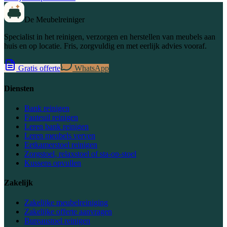
De Meubelreiniger
Specialist in het reinigen, verzorgen en herstellen van meubels aan
huis en op locatie. Fris, zorgvuldig en met eerlijk advies vooraf.
Gratis offerte
WhatsApp
Diensten
Bank reinigen
Fauteuil reinigen
Leren bank reinigen
Leren meubels verven
Eetkamerstoel reinigen
Zorgstoel, relaxstoel of sta-op-stoel
Kussens opvullen
Zakelijk
Zakelijke meubelreiniging
Zakelijke offerte aanvragen
Bureaustoel reinigen