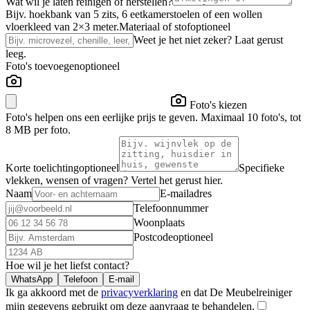
Wat wil je laten reinigen of herstellen?
Bijv. hoekbank van 5 zits, 6 eetkamerstoelen of een wollen
vloerkleed van 2×3 meter.
Materiaal of stof
optioneel
Weet je het niet zeker? Laat gerust
leeg.
Foto's toevoegen
optioneel
Foto's kiezen
Foto's helpen ons een eerlijke prijs te geven. Maximaal 10 foto's, tot
8 MB per foto.
Korte toelichting
optioneel
Specifieke
vlekken, wensen of vragen? Vertel het gerust hier.
Naam
E-mailadres
Telefoonnummer
Woonplaats
Postcode
optioneel
Hoe wil je het liefst contact?
WhatsApp
Telefoon
E-mail
Ik ga akkoord met de
privacyverklaring
en dat De Meubelreiniger
mijn gegevens gebruikt om deze aanvraag te behandelen.