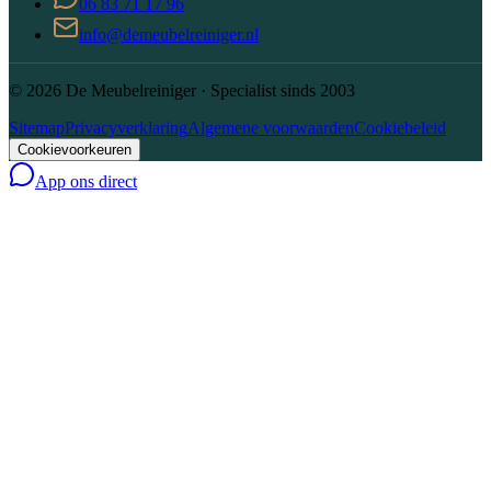
06 83 71 17 96
info@demeubelreiniger.nl
©
2026
De Meubelreiniger · Specialist sinds 2003
Sitemap
Privacyverklaring
Algemene voorwaarden
Cookiebeleid
Cookievoorkeuren
App ons direct