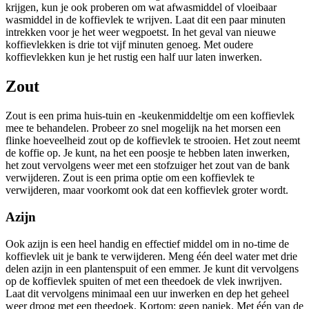
krijgen, kun je ook proberen om wat afwasmiddel of vloeibaar
wasmiddel in de koffievlek te wrijven. Laat dit een paar minuten
intrekken voor je het weer wegpoetst. In het geval van nieuwe
koffievlekken is drie tot vijf minuten genoeg. Met oudere
koffievlekken kun je het rustig een half uur laten inwerken.
Zout
Zout is een prima huis-tuin en -keukenmiddeltje om een koffievlek
mee te behandelen. Probeer zo snel mogelijk na het morsen een
flinke hoeveelheid zout op de koffievlek te strooien. Het zout neemt
de koffie op. Je kunt, na het een poosje te hebben laten inwerken,
het zout vervolgens weer met een stofzuiger het zout van de bank
verwijderen. Zout is een prima optie om een koffievlek te
verwijderen, maar voorkomt ook dat een koffievlek groter wordt.
Azijn
Ook azijn is een heel handig en effectief middel om in no-time de
koffievlek uit je bank te verwijderen. Meng één deel water met drie
delen azijn in een plantenspuit of een emmer. Je kunt dit vervolgens
op de koffievlek spuiten of met een theedoek de vlek inwrijven.
Laat dit vervolgens minimaal een uur inwerken en dep het geheel
weer droog met een theedoek. Kortom: geen paniek. Met één van de