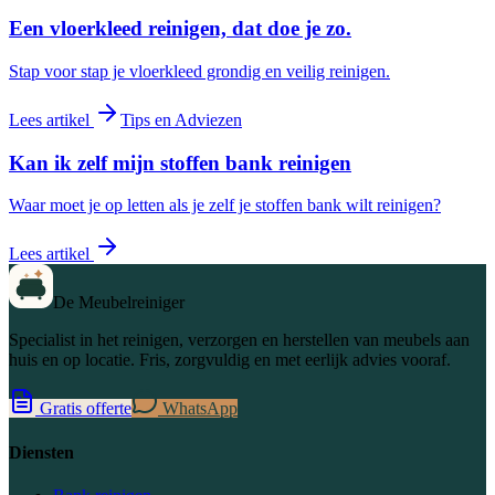
Een vloerkleed reinigen, dat doe je zo.
Stap voor stap je vloerkleed grondig en veilig reinigen.
Lees artikel
Tips en Adviezen
Kan ik zelf mijn stoffen bank reinigen
Waar moet je op letten als je zelf je stoffen bank wilt reinigen?
Lees artikel
De Meubelreiniger
Specialist in het reinigen, verzorgen en herstellen van meubels aan
huis en op locatie. Fris, zorgvuldig en met eerlijk advies vooraf.
Gratis offerte
WhatsApp
Diensten